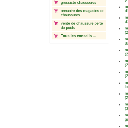
grossiste chaussures
m
annuaire des magasins de
d'
chaussures
m
d
vente de chaussure perte
de poids
m
(2
Tous les conseils ...
m
d
m
(2
m
(2
m
(2
m
lo
m
(2
m
(3
m
g
m