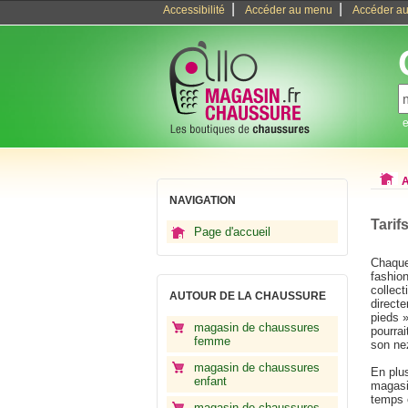
|
|
Accessibilité
Accéder au menu
Accéder au
e
A
NAVIGATION
Tarif
Page d'accueil
Chaque 
fashion
collect
AUTOUR DE LA CHAUSSURE
direct
pieds »
magasin de chaussures
pourrai
femme
son ne
magasin de chaussures
En plus
enfant
magasi
temps 
magasin de chaussures