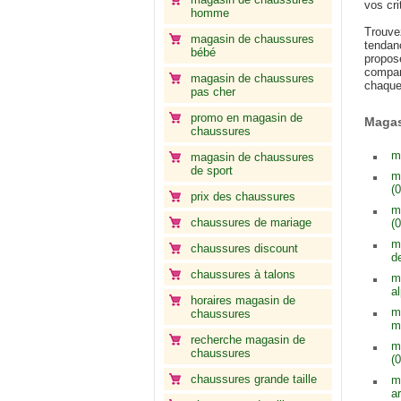
vos cri
homme
Trouve
magasin de chaussures
tendan
bébé
propose
compar
magasin de chaussures
chaque
pas cher
promo en magasin de
Magas
chaussures
m
magasin de chaussures
de sport
m
(0
prix des chaussures
m
chaussures de mariage
(0
m
chaussures discount
d
chaussures à talons
m
a
horaires magasin de
m
chaussures
m
recherche magasin de
m
chaussures
(0
chaussures grande taille
m
a