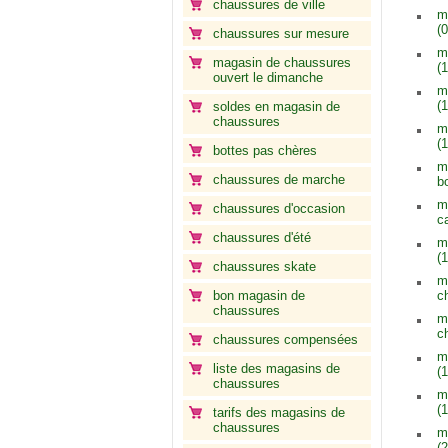
chaussures de ville
m
(0
chaussures sur mesure
m
magasin de chaussures
(1
ouvert le dimanche
m
(1
soldes en magasin de
chaussures
m
(1
bottes pas chères
m
chaussures de marche
b
m
chaussures d'occasion
c
chaussures d'été
m
(1
chaussures skate
m
bon magasin de
c
chaussures
m
c
chaussures compensées
m
liste des magasins de
(1
chaussures
m
(1
tarifs des magasins de
chaussures
m
(2