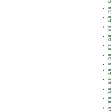
(3
m
(3
m
(3
m
vi
m
(3
m
lo
m
(3
m
m
(4
m
c
m
(4
m
lo
m