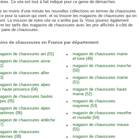
tères. Ce site est tout à fait indiqué pour ce genre de démarches.
z en moins d’une minute les nouvelles collections en termes de chaussures
ce pour la saison qui vient, et où trouver les magasins de chaussures qui en
nt. La mission de notre site ne s’arrête pas là. Vous pourrez également
er les tarifs des magasins de chaussures avec les prix affichés à côté de
 paire de chaussures.
ins de chaussures en France par département
agasin de chaussures ain (01)
magasin de chaussures maine
et loire (49)
agasin de chaussures aisne
2)
magasin de chaussures manche
(50)
agasin de chaussures allier
3)
magasin de chaussures marne
(51)
agasin de chaussures alpes
e haute provence (04)
magasin de chaussures haute
marne (52)
agasin de chaussures hautes
lpes (05)
magasin de chaussures
mayenne (53)
agasin de chaussures alpes
aritimes (06)
magasin de chaussures meurthe
et moselle (54)
agasin de chaussures ardèche
7)
magasin de chaussures meuse
(55)
agasin de chaussures
rdennes (08)
magasin de chaussures