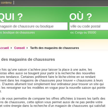
|
 contenu
QUI ?
OÙ ?
x: boutique de chaussures
ex: Cergy ou 95000
ccueil
Conseil
Tarifs des magasins de chaussures
s des magasins de chaussures
fois qu’une saison s’achève pour laisser la place à une autre, les
istas elles aussi se bougent pour partir à la recherche des nouvelles
ions tendance. Certaines préfèrent faire le lèche-vitrine en se rendant
ement dans les magasins de chaussures pour trouver « chaussures à leurs
. D’autres allument tout simplement leur ordinateur pour trouver un site qui
t les renseigner sur les modèles en vogue pour la nouvelle saison qui pointe
z.
 de vous permettre de comparer les offres affichées à travers les tarifs des
ns de chaussures, cette option vous permet aussi de ne pas perdre votre
et votre énergie dans la recherche d’un magasin de chaussures qui satisfait