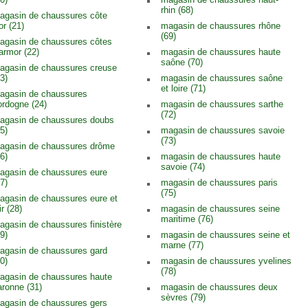
rhin (68)
agasin de chaussures côte
or (21)
magasin de chaussures rhône
(69)
agasin de chaussures côtes
'armor (22)
magasin de chaussures haute
saône (70)
agasin de chaussures creuse
3)
magasin de chaussures saône
et loire (71)
agasin de chaussures
ordogne (24)
magasin de chaussures sarthe
(72)
agasin de chaussures doubs
5)
magasin de chaussures savoie
(73)
agasin de chaussures drôme
6)
magasin de chaussures haute
savoie (74)
agasin de chaussures eure
7)
magasin de chaussures paris
(75)
agasin de chaussures eure et
ir (28)
magasin de chaussures seine
maritime (76)
agasin de chaussures finistère
9)
magasin de chaussures seine et
marne (77)
agasin de chaussures gard
0)
magasin de chaussures yvelines
(78)
agasin de chaussures haute
aronne (31)
magasin de chaussures deux
sèvres (79)
agasin de chaussures gers