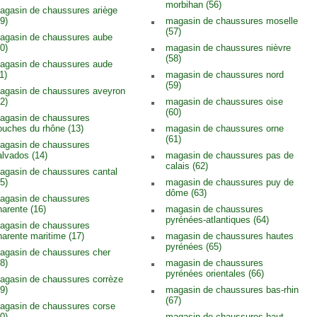
morbihan (56)
agasin de chaussures ariège
9)
magasin de chaussures moselle
(57)
agasin de chaussures aube
0)
magasin de chaussures nièvre
(58)
agasin de chaussures aude
1)
magasin de chaussures nord
(59)
agasin de chaussures aveyron
2)
magasin de chaussures oise
(60)
agasin de chaussures
ouches du rhône (13)
magasin de chaussures orne
(61)
agasin de chaussures
alvados (14)
magasin de chaussures pas de
calais (62)
agasin de chaussures cantal
5)
magasin de chaussures puy de
dôme (63)
agasin de chaussures
harente (16)
magasin de chaussures
pyrénées-atlantiques (64)
agasin de chaussures
harente maritime (17)
magasin de chaussures hautes
pyrénées (65)
agasin de chaussures cher
8)
magasin de chaussures
pyrénées orientales (66)
agasin de chaussures corrèze
9)
magasin de chaussures bas-rhin
(67)
agasin de chaussures corse
0)
magasin de chaussures haut-