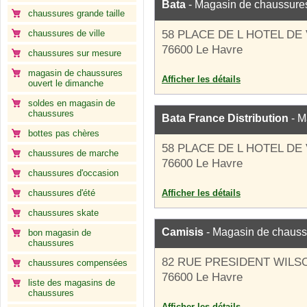
Bata
- Magasin de chaussure
chaussures grande taille
chaussures de ville
58 PLACE DE L HOTEL DE 
76600 Le Havre
chaussures sur mesure
magasin de chaussures
Afficher les détails
ouvert le dimanche
soldes en magasin de
chaussures
Bata France Distribution
- M
bottes pas chères
58 PLACE DE L HOTEL DE 
chaussures de marche
76600 Le Havre
chaussures d'occasion
chaussures d'été
Afficher les détails
chaussures skate
Camisis
- Magasin de chauss
bon magasin de
chaussures
82 RUE PRESIDENT WILS
chaussures compensées
76600 Le Havre
liste des magasins de
chaussures
Afficher les détails