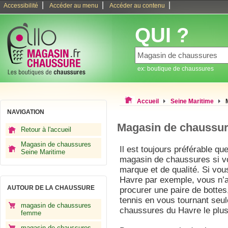
|
|
|
Accessibilité
Accéder au menu
Accéder au contenu
QUI ?
ex: boutique de chaussures
Accueil
Seine Maritime
NAVIGATION
Magasin de chaussur
Retour à l'accueil
Magasin de chaussures
Il est toujours préférable q
Seine Maritime
magasin de chaussures si v
marque et de qualité. Si vou
Havre par exemple, vous n’
AUTOUR DE LA CHAUSSURE
procurer une paire de bottes
tennis en vous tournant seu
magasin de chaussures
chaussures du Havre le plu
femme
magasin de chaussures