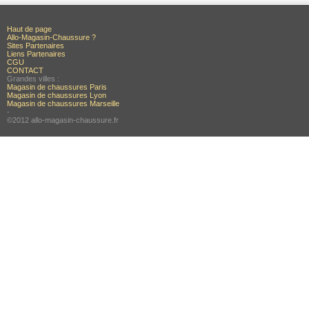
Haut de page
Allo-Magasin-Chaussure ?
Sites Partenaires
Liens Partenaires
CGU
CONTACT
Grandes villes :
Magasin de chaussures Paris
Magasin de chaussures Lyon
Magasin de chaussures Marseille
-
©2012 allo-magasin-chaussure.fr