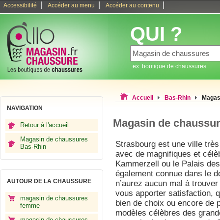
|
|
|
Accessibilité
Accéder au menu
Accéder au contenu
QUI ?
ex: boutique de chaussures
Accueil
Bas-Rhin
Magas
NAVIGATION
Magasin de chaussur
Retour à l'accueil
Magasin de chaussures
Strasbourg est une ville très
Bas-Rhin
avec de magnifiques et célèb
Kammerzell ou le Palais des
également connue dans le do
AUTOUR DE LA CHAUSSURE
n’aurez aucun mal à trouver
vous apporter satisfaction, 
magasin de chaussures
bien de choix ou encore de p
femme
modèles célèbres des gran
magasin de chaussures