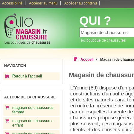
|
|
|
Accessibilité
Accéder au menu
Accéder au contenu
QUI ?
ex: boutique de chaussures
Accueil
Magasin de chauss
NAVIGATION
Magasin de chaussu
Retour à l'accueil
L’Yonne (89) dispose d'un p
constructions d'un autre âg
AUTOUR DE LA CHAUSSURE
et de sites naturels caracté
en outre la présence de nom
magasin de chaussures
parmi lesquelles la vente d
femme
chaussures propose général
magasin de chaussures
plus souvent, ces magasins 
enfant
clients et des conseils qui ai
magasin de chaussures