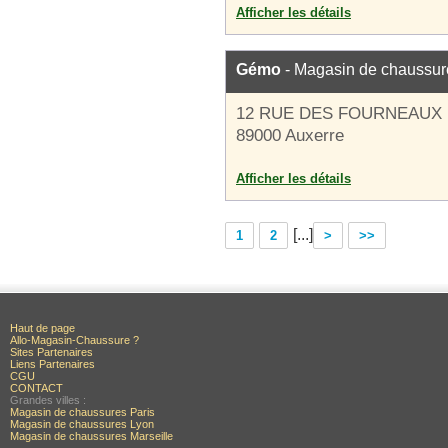
Afficher les détails
Gémo
- Magasin de chaussur
12 RUE DES FOURNEAUX
89000 Auxerre
Afficher les détails
[...]
1
2
>
>>
Haut de page
Allo-Magasin-Chaussure ?
Sites Partenaires
Liens Partenaires
CGU
CONTACT
Grandes villes :
Magasin de chaussures Paris
Magasin de chaussures Lyon
Magasin de chaussures Marseille