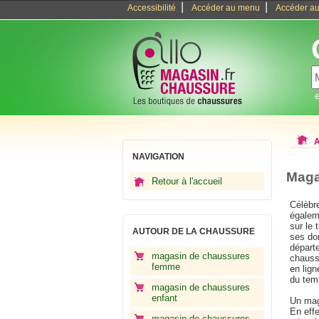
|
|
Accessibilité
Accéder au menu
Accéder au
e
A
NAVIGATION
Maga
Retour à l'accueil
Célèbr
égaleme
sur le 
AUTOUR DE LA CHAUSSURE
ses don
départ
magasin de chaussures
chauss
femme
en lign
du tem
magasin de chaussures
enfant
Un mag
En effe
magasin de chaussures