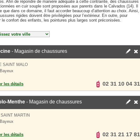
es. Afin de répondre de manière adéquate à cette contrainte, des chaussures
tionnées en cuir souple sont proposées aux parents dans le Calvados (14). Il
re que dans ce domaine, il faut accorder beaucoup d’attention au choix. Ainsi,
ussures rigides doivent être privilégiées pour l’extérieur. En outre, pour
r le confort des enfants, les pointures plus larges sont préconisées.
cine
- Magasin de chaussures
E SAINT MALO
 Bayeux
02 31 10 04 31
er les détails
olo-Menthe
- Magasin de chaussures
 SAINT MARTIN
 Bayeux
02 31 21 17 81
er les détails