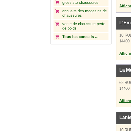
grossiste chaussures
Affich
annuaire des magasins de
chaussures
L'Em
vente de chaussure perte
de poids
10 RU
Tous les conseils ...
14400
Affich
La Mu
68 RU
14400
Affich
Lanie
10 RU