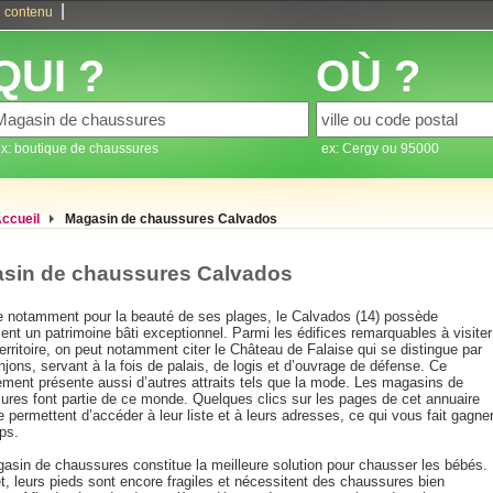
|
 contenu
QUI ?
OÙ ?
x: boutique de chaussures
ex: Cergy ou 95000
ccueil
Magasin de chaussures Calvados
sin de chaussures Calvados
e notamment pour la beauté de ses plages, le Calvados (14) possède
nt un patrimoine bâti exceptionnel. Parmi les édifices remarquables à visiter
territoire, on peut notamment citer le Château de Falaise qui se distingue par
jons, servant à la fois de palais, de logis et d’ouvrage de défense. Ce
ement présente aussi d’autres attraits tels que la mode. Les magasins de
ures font partie de ce monde. Quelques clics sur les pages de cet annuaire
e permettent d’accéder à leur liste et à leurs adresses, ce qui vous fait gagne
ps.
asin de chaussures constitue la meilleure solution pour chausser les bébés.
t, leurs pieds sont encore fragiles et nécessitent des chaussures bien