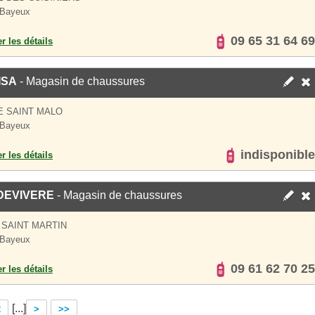
 Bayeux
09 65 31 64 69
er les détails
ISA
- Magasin de chaussures
E SAINT MALO
 Bayeux
indisponible
er les détails
DEVIVERE
- Magasin de chaussures
 SAINT MARTIN
 Bayeux
09 61 62 70 25
er les détails
[...]
2
>
>>