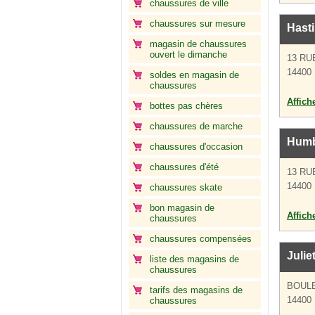
chaussures de ville
chaussures sur mesure
Hast
magasin de chaussures
ouvert le dimanche
13 RU
14400
soldes en magasin de
chaussures
Affich
bottes pas chères
chaussures de marche
Humb
chaussures d'occasion
chaussures d'été
13 RU
14400
chaussures skate
bon magasin de
Affich
chaussures
chaussures compensées
Julie
liste des magasins de
chaussures
BOUL
tarifs des magasins de
14400
chaussures