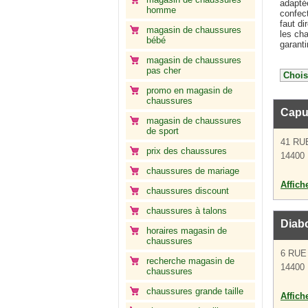
adapté
homme
confec
faut di
magasin de chaussures
les cha
bébé
garanti
magasin de chaussures
pas cher
promo en magasin de
chaussures
Capu
magasin de chaussures
de sport
41 RU
prix des chaussures
14400
chaussures de mariage
Affich
chaussures discount
chaussures à talons
Diab
horaires magasin de
chaussures
6 RUE
recherche magasin de
14400
chaussures
chaussures grande taille
Affich