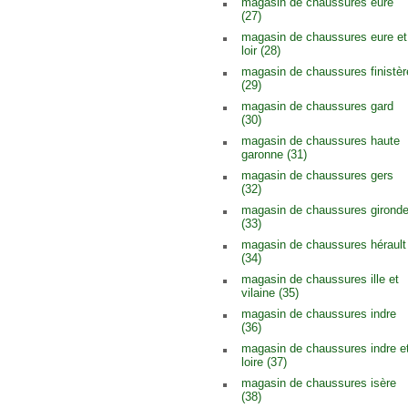
magasin de chaussures eure
(27)
magasin de chaussures eure et
loir (28)
magasin de chaussures finistèr
(29)
magasin de chaussures gard
(30)
magasin de chaussures haute
garonne (31)
magasin de chaussures gers
(32)
magasin de chaussures girond
(33)
magasin de chaussures hérault
(34)
magasin de chaussures ille et
vilaine (35)
magasin de chaussures indre
(36)
magasin de chaussures indre e
loire (37)
magasin de chaussures isère
(38)