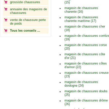
grossiste chaussures
(15)
magasin de chaussures
annuaire des magasins de
charente (16)
chaussures
magasin de chaussures
vente de chaussure perte
charente maritime (17)
de poids
magasin de chaussures cher
(18)
Tous les conseils ...
magasin de chaussures corrèz
(19)
magasin de chaussures corse
(20)
magasin de chaussures côte
d'or (21)
magasin de chaussures côtes
d'armor (22)
magasin de chaussures creuse
(23)
magasin de chaussures
dordogne (24)
magasin de chaussures doubs
(25)
magasin de chaussures drôme
(26)