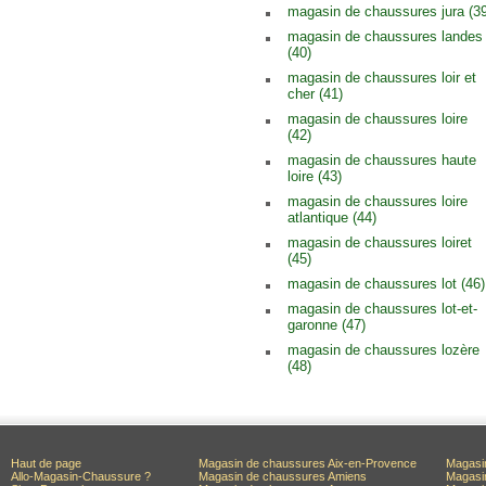
magasin de chaussures jura (39
magasin de chaussures landes
(40)
magasin de chaussures loir et
cher (41)
magasin de chaussures loire
(42)
magasin de chaussures haute
loire (43)
magasin de chaussures loire
atlantique (44)
magasin de chaussures loiret
(45)
magasin de chaussures lot (46)
magasin de chaussures lot-et-
garonne (47)
magasin de chaussures lozère
(48)
Haut de page
Magasin de chaussures Aix-en-Provence
Magasi
Allo-Magasin-Chaussure ?
Magasin de chaussures Amiens
Magasi