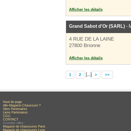
Afficher les détails
Grand Sabot d'Or (SARL)
- 
4 RUE DE LA LAINE
27800 Brionne
Afficher les détails
[...]
1
2
>
>>
Haut de page
Allo-Magasin-Chaussure ?
Sites Partenaires
Liens Partenaires
CGU
CONTACT
Grandes villes :
Magasin de chaussures Paris
Magasin de chaussures Lyon