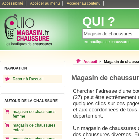
|
|
|
Accessibilité
Accéder au menu
Accéder au contenu
QUI ?
ex: boutique de chaussures
Accueil
Magasin de chauss
NAVIGATION
Magasin de chaussur
Retour à l'accueil
Chercher l’adresse d’une bo
(27) peut être extrêmement r
AUTOUR DE LA CHAUSSURE
quelques clics sur ces pages
et aux coordonnées de tous
magasin de chaussures
département.
femme
magasin de chaussures
Un magasin de chaussures co
enfant
des chaussures diverses. En
magasin de chaussures