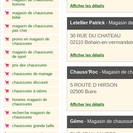
homme
Afficher les détails
magasin de chaussures
bébé
Letellier Patrick
- Magasin de
magasin de chaussures
pas cher
30 RUE DU CHATEAU
promo en magasin de
02110 Bohain-en-vermandoi
chaussures
magasin de chaussures
Afficher les détails
de sport
prix des chaussures
Chauss'Roc
- Magasin de c
chaussures de mariage
chaussures discount
5 ROUTE D HIRSON
chaussures à talons
02500 Buire
horaires magasin de
chaussures
Afficher les détails
recherche magasin de
chaussures
Gémo
- Magasin de chaussur
chaussures grande taille