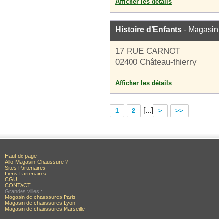
Afficher les détails
Histoire d'Enfants
- Magasin
17 RUE CARNOT
02400 Château-thierry
Afficher les détails
[...]
1
2
>
>>
Haut de page
Allo-Magasin-Chaussure ?
Sites Partenaires
Liens Partenaires
CGU
CONTACT
Grandes villes :
Magasin de chaussures Paris
Magasin de chaussures Lyon
Magasin de chaussures Marseille
-