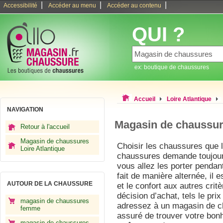
|
|
|
Accessibilité
Accéder au menu
Accéder au contenu
QUI ?
ex: boutique de chaussures
Accueil
Loire Atlantique
NAVIGATION
Magasin de chaussur
Retour à l'accueil
Magasin de chaussures
Choisir les chaussures que 
Loire Atlantique
chaussures demande toujour
vous allez les porter pendan
fait de manière alternée, il es
AUTOUR DE LA CHAUSSURE
et le confort aux autres crit
décision d’achat, tels le pri
magasin de chaussures
adressez à un magasin de c
femme
assuré de trouver votre bonh
magasin de chaussures