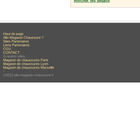
Afficher les détails
Haut de page
Allo-Magasin-Chaussure ?
Sites Partenaires
Liens Partenaires
CGU
CONTACT
Grandes villes :
Magasin de chaussures Paris
Magasin de chaussures Lyon
Magasin de chaussures Marseille
-
©2012 allo-magasin-chaussure.fr