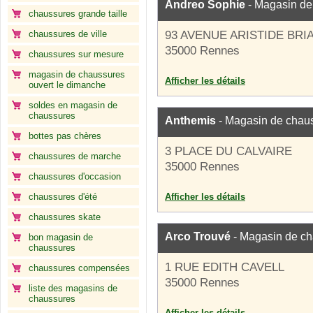
Andreo Sophie
- Magasin de
chaussures grande taille
chaussures de ville
93 AVENUE ARISTIDE BRI
35000 Rennes
chaussures sur mesure
magasin de chaussures
Afficher les détails
ouvert le dimanche
soldes en magasin de
chaussures
Anthemis
- Magasin de chau
bottes pas chères
3 PLACE DU CALVAIRE
chaussures de marche
35000 Rennes
chaussures d'occasion
chaussures d'été
Afficher les détails
chaussures skate
Arco Trouvé
- Magasin de c
bon magasin de
chaussures
1 RUE EDITH CAVELL
chaussures compensées
35000 Rennes
liste des magasins de
chaussures
Afficher les détails