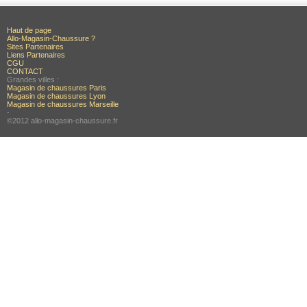
Haut de page
Allo-Magasin-Chaussure ?
Sites Partenaires
Liens Partenaires
CGU
CONTACT
Grandes villes :
Magasin de chaussures Paris
Magasin de chaussures Lyon
Magasin de chaussures Marseille
-
©2012 allo-magasin-chaussure.fr