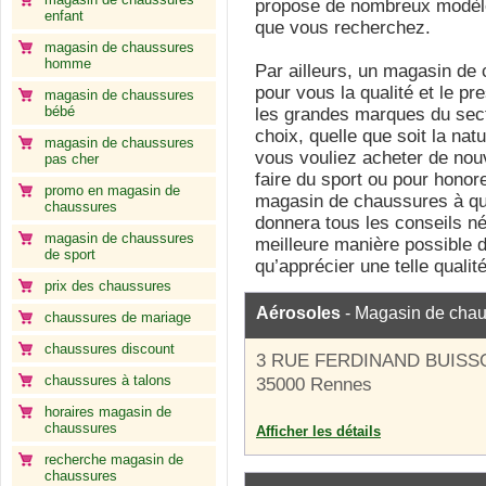
propose de nombreux modèl
enfant
que vous recherchez.
magasin de chaussures
homme
Par ailleurs, un magasin de
pour vous la qualité et le pr
magasin de chaussures
bébé
les grandes marques du sect
choix, quelle que soit la nat
magasin de chaussures
vous vouliez acheter de nou
pas cher
faire du sport ou pour honore
promo en magasin de
magasin de chaussures à qu
chaussures
donnera tous les conseils n
magasin de chaussures
meilleure manière possible 
de sport
qu’apprécier une telle qualit
prix des chaussures
Aérosoles
- Magasin de cha
chaussures de mariage
chaussures discount
3 RUE FERDINAND BUISS
chaussures à talons
35000 Rennes
horaires magasin de
chaussures
Afficher les détails
recherche magasin de
chaussures