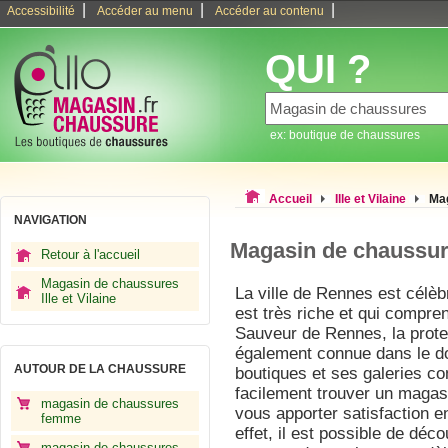
|
|
|
Accessibilité
Accéder au menu
Accéder au contenu
QUI ?
ex: boutique de chaussures
Accueil
Ille et Vilaine
Ma
NAVIGATION
Magasin de chaussu
Retour à l'accueil
Magasin de chaussures
La ville de Rennes est célèb
Ille et Vilaine
est très riche et qui compren
Sauveur de Rennes, la protec
également connue dans le d
AUTOUR DE LA CHAUSSURE
boutiques et ses galeries c
facilement trouver un maga
magasin de chaussures
vous apporter satisfaction e
femme
effet, il est possible de dé
magasin de chaussures