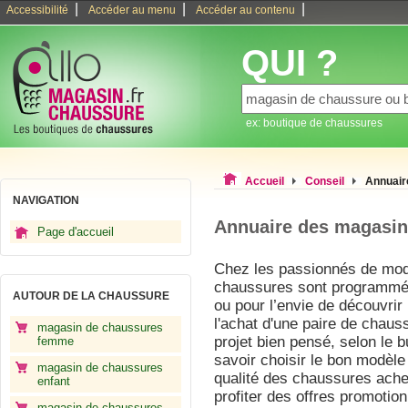
|
|
|
Accessibilité
Accéder au menu
Accéder au contenu
QUI ?
ex: boutique de chaussures
Accueil
Conseil
Annuair
NAVIGATION
Annuaire des magasin
Page d'accueil
Chez les passionnés de mod
chaussures sont programmées
AUTOUR DE LA CHAUSSURE
ou pour l’envie de découvrir
l'achat d'une paire de chaus
magasin de chaussures
projet bien pensé, selon le 
femme
savoir choisir le bon modèle 
magasin de chaussures
qualité des chaussures achet
enfant
profiter des offres promotion
magasin de chaussures