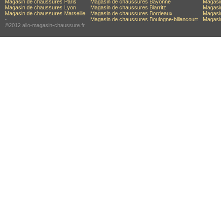
Magasin de chaussures Paris
Magasin de chaussures Bayonne
Magasi
Magasin de chaussures Lyon
Magasin de chaussures Biarritz
Magasi
Magasin de chaussures Marseille
Magasin de chaussures Bordeaux
Magasin
-
Magasin de chaussures Boulogne-billancourt
Magasi
©2012 allo-magasin-chaussure.fr