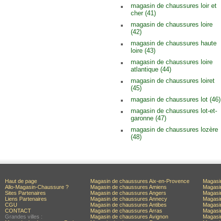
magasin de chaussures loir et
cher (41)
magasin de chaussures loire
(42)
magasin de chaussures haute
loire (43)
magasin de chaussures loire
atlantique (44)
magasin de chaussures loiret
(45)
magasin de chaussures lot (46)
magasin de chaussures lot-et-
garonne (47)
magasin de chaussures lozère
(48)
Haut de page
Magasin de chaussures Aix-en-Provence
Magasi
Allo-Magasin-Chaussure ?
Magasin de chaussures Amiens
Magasi
Sites Partenaires
Magasin de chaussures Angers
Magasi
Liens Partenaires
Magasin de chaussures Annecy
Magasi
CGU
Magasin de chaussures Antibes
Magasi
CONTACT
Magasin de chaussures Arras
Magasi
Grandes villes :
Magasin de chaussures Avignon
Magasi