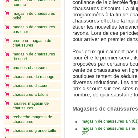
confiance de la clientèle fig
homme
chaussures discount. La plu
magasin de chaussures
programmées à la fin de cha
bébé
chaussures effectue la liqui
étaler les nouvelles tendanc
magasin de chaussures
pas cher
rayons. Lors de ces période
pour arriver en premier dans 
promo en magasin de
chaussures
Pour ceux qui n'aiment pas l
magasin de chaussures
pour être le premier servi, il
de sport
proposées par certaines bout
prix des chaussures
vente de chaussures en ligne
boutiques tentent de séduire 
chaussures de mariage
diverses réductions. Les a
chaussures discount
prix discount sur ces sites
nombre, de quoi satisfaire t
chaussures à talons
horaires magasin de
chaussures
Magasins de chaussures
recherche magasin de
magasin de chaussures ain (01
chaussures
magasin de chaussures aisne
chaussures grande taille
(02)