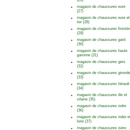
magasin de chaussures eure
(27)
magasin de chaussures eure et
loir (28)
magasin de chaussures finistèr
(29)
magasin de chaussures gard
(30)
magasin de chaussures haute
garonne (31)
magasin de chaussures gers
(32)
magasin de chaussures girond
(33)
magasin de chaussures hérault
(34)
magasin de chaussures ille et
vilaine (35)
magasin de chaussures indre
(36)
magasin de chaussures indre e
loire (37)
magasin de chaussures isère