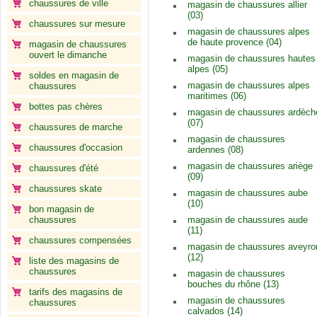
chaussures de ville
magasin de chaussures allier
(03)
chaussures sur mesure
magasin de chaussures alpes
de haute provence (04)
magasin de chaussures
ouvert le dimanche
magasin de chaussures hautes
alpes (05)
soldes en magasin de
magasin de chaussures alpes
chaussures
maritimes (06)
bottes pas chères
magasin de chaussures ardèch
(07)
chaussures de marche
magasin de chaussures
chaussures d'occasion
ardennes (08)
magasin de chaussures ariège
chaussures d'été
(09)
chaussures skate
magasin de chaussures aube
(10)
bon magasin de
chaussures
magasin de chaussures aude
(11)
chaussures compensées
magasin de chaussures aveyro
(12)
liste des magasins de
chaussures
magasin de chaussures
bouches du rhône (13)
tarifs des magasins de
magasin de chaussures
chaussures
calvados (14)