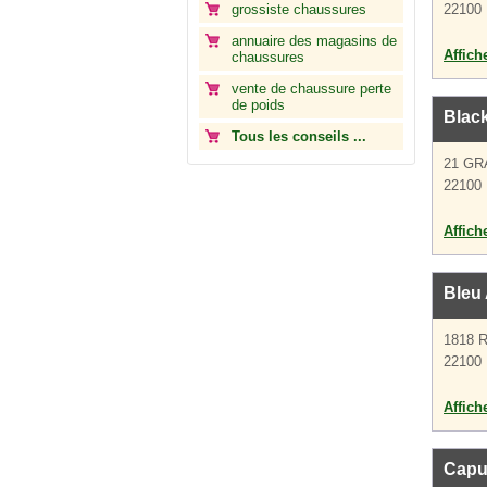
grossiste chaussures
22100 
annuaire des magasins de
Affich
chaussures
vente de chaussure perte
de poids
Blac
Tous les conseils ...
21 GR
22100 
Affich
Bleu
1818 
22100 
Affich
Capu