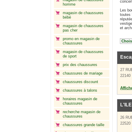
concen
homme
Les bo
magasin de chaussures
toutes 
bébé
réputé
vestige
magasin de chaussures
et arch
pas cher
promo en magasin de
chaussures
magasin de chaussures
de sport
Esca
prix des chaussures
27 RU
chaussures de mariage
22140 
chaussures discount
Affich
chaussures à talons
horaires magasin de
chaussures
L'IL
recherche magasin de
chaussures
26 RU
22520 
chaussures grande taille