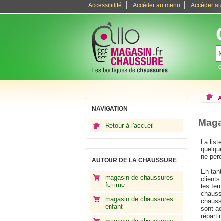
|
|
Accessibilité
Accéder au menu
Accéder au
e
A
NAVIGATION
Maga
Retour à l'accueil
La lis
quelque
ne per
AUTOUR DE LA CHAUSSURE
En tan
magasin de chaussures
client
femme
les fe
chaussu
magasin de chaussures
chauss
enfant
sont a
réparti
magasin de chaussures