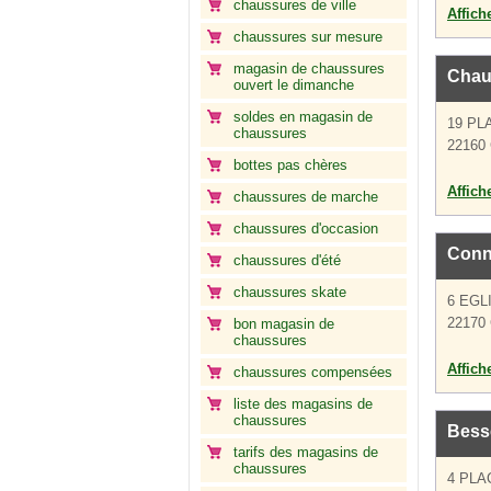
chaussures de ville
Affich
chaussures sur mesure
magasin de chaussures
Chaus
ouvert le dimanche
soldes en magasin de
19 PL
chaussures
22160 
bottes pas chères
Affich
chaussures de marche
chaussures d'occasion
Conn
chaussures d'été
chaussures skate
6 EGL
22170 
bon magasin de
chaussures
Affich
chaussures compensées
liste des magasins de
chaussures
Bess
tarifs des magasins de
chaussures
4 PLA