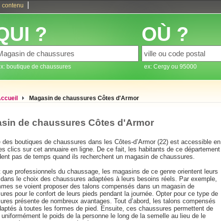
|
 contenu
QUI ?
OÙ ?
x: boutique de chaussures
ex: Cergy ou 95000
ccueil
Magasin de chaussures Côtes d'Armor
sin de chaussures Côtes d'Armor
te des boutiques de chaussures dans les Côtes-d’Armor (22) est accessible en
s clics sur cet annuaire en ligne. De ce fait, les habitants de ce département
dent pas de temps quand ils recherchent un magasin de chaussures.
t que professionnels du chaussage, les magasins de ce genre orientent leurs
s dans le choix des chaussures adaptées à leurs besoins réels. Par exemple,
mmes se voient proposer des talons compensés dans un magasin de
res pour le confort de leurs pieds pendant la journée. Opter pour ce type de
ures présente de nombreux avantages. Tout d’abord, les talons compensés
daptés à toutes les formes de pied. Ensuite, ces chaussures permettent de
r uniformément le poids de la personne le long de la semelle au lieu de le