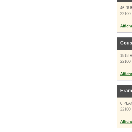
46 RU
22100 
Affich
Cous
1818 
22100 
Affich
Eram
6 PLA
22100 
Affich