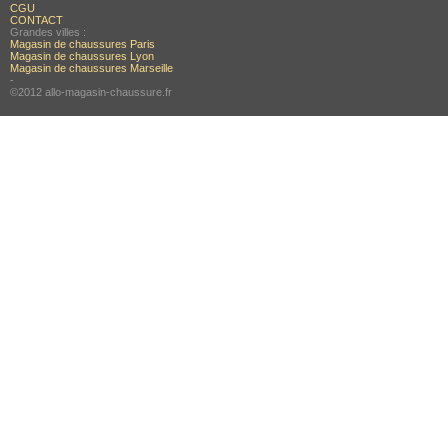
CGU
CONTACT
Grandes villes :
Magasin de chaussures Paris
Magasin de chaussures Lyon
Magasin de chaussures Marseille
-
©2012 allo-magasin-chaussure.fr