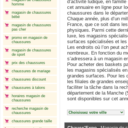
d’activité ludique, en famil
homme
cet annuaire en ligne pour l
magasin de chaussures
chaussures dans le départe
bébé
Chaque année, plus d’un mil
France, que ce soit dans le
magasin de chaussures
pas cher
physiques. Parmi cette derni
luxe, les magasins spéciali
promo en magasin de
surfaces spécialisées et le
chaussures
Les endroits où l’on peut ac
magasin de chaussures
nombreux. En fonction du mo
de sport
s’adressera à un magasin en 
prix des chaussures
Pour acheter des baskets pa
les magasins spécialisés en
chaussures de mariage
grandes surfaces. Pour les c
chaussures discount
les filiales de grandes ense
faciliter la tâche dans la r
chaussures à talons
département de la Manche (5
horaires magasin de
sont disponibles sur cet annu
chaussures
recherche magasin de
chaussures
chaussures grande taille
Chauss'Expo
- Magasin de 