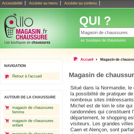
|
|
|
Accessibilité
Accéder au menu
Accéder au contenu
QUI ?
ex: boutique de chaussures
Accueil
Magasin de chauss
NAVIGATION
Magasin de chaussu
Retour à l'accueil
Situé dans la Normandie, le
la possibilité de pratiquer de
AUTOUR DE LA CHAUSSURE
nombreux sites intéressants. 
Michel est de loin le site qui
magasin de chaussures
randonnées qui constituent l’
femme
département, le shopping est
magasin de chaussures
visiteurs. Les grandes ville
enfant
Caen et Alençon, sont parfai
magasin de chaussures