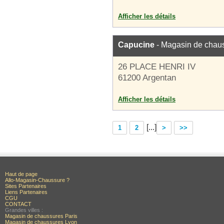
Afficher les détails
Capucine
- Magasin de chau
26 PLACE HENRI IV
61200 Argentan
Afficher les détails
[...]
1
2
>
>>
Haut de page
Allo-Magasin-Chaussure ?
Sites Partenaires
Liens Partenaires
CGU
CONTACT
Grandes villes :
Magasin de chaussures Paris
Magasin de chaussures Lyon