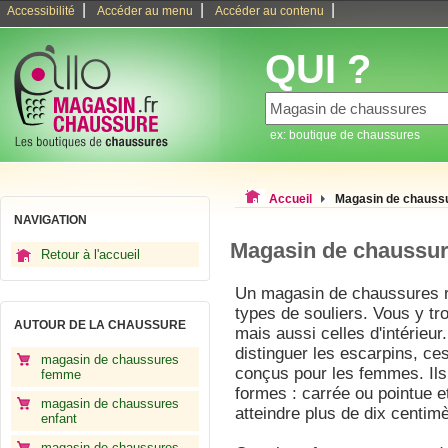
|
|
|
Accessibilité
Accéder au menu
Accéder au contenu
QUI ?
ex: boutique de chaussures
Accueil
Magasin de chauss
NAVIGATION
Magasin de chaussu
Retour à l'accueil
Un magasin de chaussures r
types de souliers. Vous y t
AUTOUR DE LA CHAUSSURE
mais aussi celles d'intérieur
distinguer les escarpins, ce
magasin de chaussures
conçus pour les femmes. Ils
femme
formes : carrée ou pointue e
magasin de chaussures
atteindre plus de dix centimè
enfant
magasin de chaussures