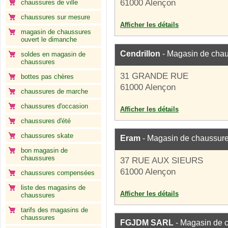
61000 Alençon
chaussures de ville
chaussures sur mesure
Afficher les détails
magasin de chaussures
ouvert le dimanche
Cendrillon
- Magasin de cha
soldes en magasin de
chaussures
31 GRANDE RUE
bottes pas chères
61000 Alençon
chaussures de marche
chaussures d'occasion
Afficher les détails
chaussures d'été
chaussures skate
Eram
- Magasin de chaussur
bon magasin de
chaussures
37 RUE AUX SIEURS
61000 Alençon
chaussures compensées
liste des magasins de
Afficher les détails
chaussures
tarifs des magasins de
chaussures
FGJDM SARL
- Magasin de 