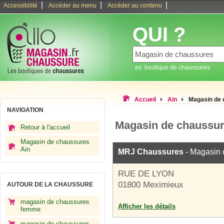
|
|
|
Accessibilité
Accéder au menu
Accéder au contenu
QUI ?
ex: boutique de chaussures
Accueil
Ain
Magasin de
NAVIGATION
Magasin de chaussu
Retour à l'accueil
Magasin de chaussures
Ain
MRJ Chaussures
- Magasin 
RUE DE LYON
01800 Meximieux
AUTOUR DE LA CHAUSSURE
magasin de chaussures
Afficher les détails
femme
magasin de chaussures