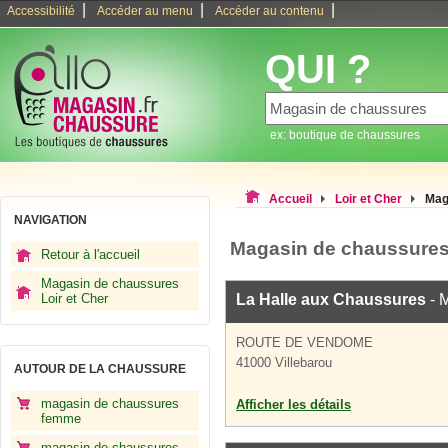
|
|
|
Accessibilité
Accéder au menu
Accéder au contenu
QUI ?
ex: boutique de chaussures
Accueil
Loir et Cher
Mag
NAVIGATION
Magasin de chaussures
Retour à l'accueil
Magasin de chaussures
Loir et Cher
La Halle aux Chaussures
- 
ROUTE DE VENDOME
41000 Villebarou
AUTOUR DE LA CHAUSSURE
magasin de chaussures
Afficher les détails
femme
magasin de chaussures