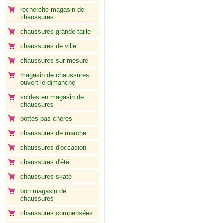
recherche magasin de
chaussures
chaussures grande taille
chaussures de ville
chaussures sur mesure
magasin de chaussures
ouvert le dimanche
soldes en magasin de
chaussures
bottes pas chères
chaussures de marche
chaussures d'occasion
chaussures d'été
chaussures skate
bon magasin de
chaussures
chaussures compensées