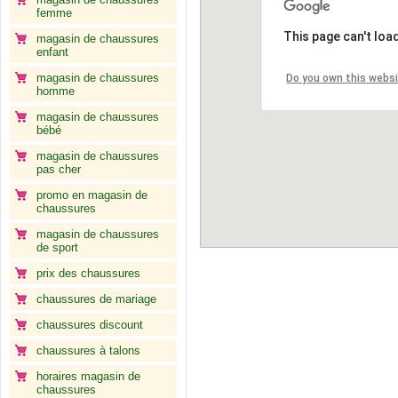
femme
This page can't loa
magasin de chaussures
enfant
magasin de chaussures
Do you own this webs
homme
magasin de chaussures
bébé
magasin de chaussures
pas cher
promo en magasin de
chaussures
magasin de chaussures
de sport
prix des chaussures
chaussures de mariage
chaussures discount
chaussures à talons
horaires magasin de
chaussures