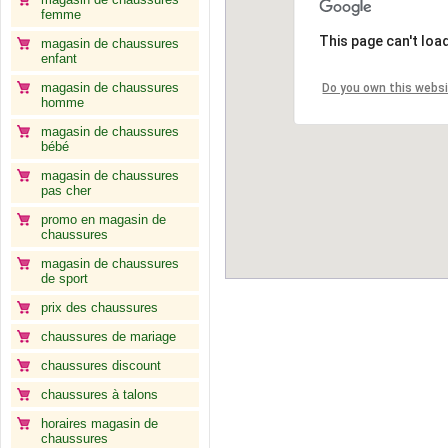
femme
This page can't loa
magasin de chaussures
enfant
magasin de chaussures
Do you own this webs
homme
magasin de chaussures
bébé
magasin de chaussures
pas cher
promo en magasin de
chaussures
magasin de chaussures
de sport
prix des chaussures
chaussures de mariage
chaussures discount
chaussures à talons
horaires magasin de
chaussures