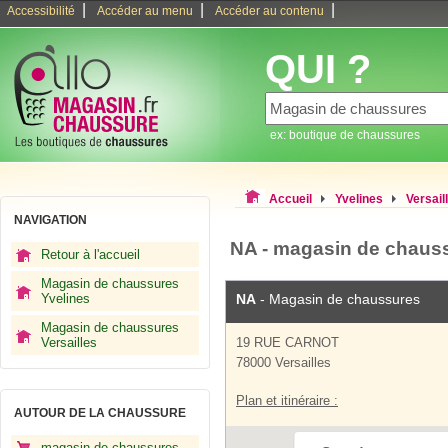
|
|
|
Accessibilité
Accéder au menu
Accéder au contenu
QUI ?
ex: boutique de chaussures
Accueil
Yvelines
Versail
NAVIGATION
NA - magasin de chauss
Retour à l'accueil
Magasin de chaussures
Yvelines
NA
- Magasin de chaussures
Magasin de chaussures
Versailles
19 RUE CARNOT
78000 Versailles
Plan et itinéraire :
AUTOUR DE LA CHAUSSURE
magasin de chaussures