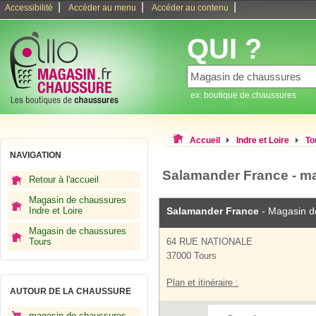
|
|
|
Accessibilité
Accéder au menu
Accéder au contenu
QUI ?
ex: boutique de chaussures
Accueil
Indre et Loire
To
NAVIGATION
Salamander France - m
Retour à l'accueil
Magasin de chaussures
Indre et Loire
Salamander France
- Magasin d
Magasin de chaussures
Tours
64 RUE NATIONALE
37000 Tours
Plan et itinéraire :
AUTOUR DE LA CHAUSSURE
magasin de chaussures