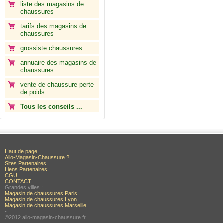
liste des magasins de
chaussures
tarifs des magasins de
chaussures
grossiste chaussures
annuaire des magasins de
chaussures
vente de chaussure perte
de poids
Tous les conseils ...
Haut de page
Allo-Magasin-Chaussure ?
Sites Partenaires
Liens Partenaires
CGU
CONTACT
Grandes villes :
Magasin de chaussures Paris
Magasin de chaussures Lyon
Magasin de chaussures Marseille
-
©2012 allo-magasin-chaussure.fr