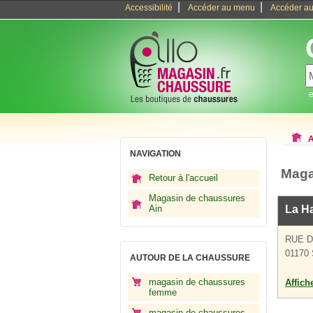
|
|
Accessibilité
Accéder au menu
Accéder au
e
A
NAVIGATION
Maga
Retour à l'accueil
Magasin de chaussures
Ain
La H
RUE D
01170
AUTOUR DE LA CHAUSSURE
magasin de chaussures
Affich
femme
magasin de chaussures