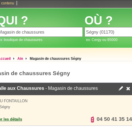
|
 contenu
QUI ?
OÙ ?
x: boutique de chaussures
ex: Cergy ou 95000
ccueil
Ain
Magasin de chaussures Ségny
sin de chaussures Ségny
alle aux Chaussures
- Magasin de chaussures
U FONTAILLON
 Ségny
04 50 41 35 14
er les détails