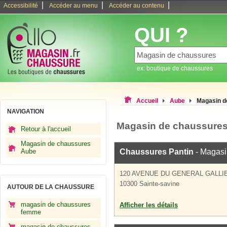
|
|
|
Accessibilité
Accéder au menu
Accéder au contenu
QUI ?
ex: boutique de chaussures
Accueil
Aube
Magasin d
NAVIGATION
Magasin de chaussures
Retour à l'accueil
Magasin de chaussures
Aube
Chaussures Pantin
- Magasi
120 AVENUE DU GENERAL GALLI
10300 Sainte-savine
AUTOUR DE LA CHAUSSURE
magasin de chaussures
Afficher les détails
femme
magasin de chaussures