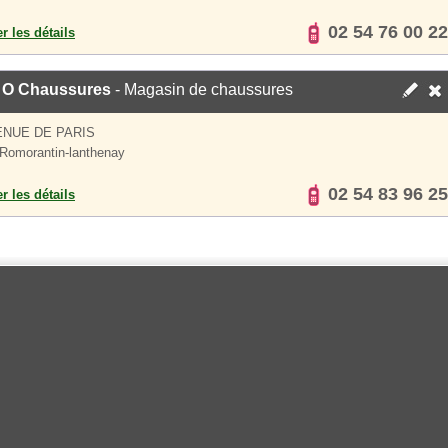
02 54 76 00 22
er les détails
e O Chaussures
- Magasin de chaussures
ENUE DE PARIS
Romorantin-lanthenay
02 54 83 96 25
er les détails