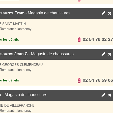
ssures Eram
- Magasin de chaussures
E SAINT MARTIN
Romorantin-lanthenay
02 54 76 02 27
er les détails
ssures Jean C
- Magasin de chaussures
UE GEORGES CLEMENCEAU
Romorantin-lanthenay
02 54 76 59 06
er les détails
o
- Magasin de chaussures
UE DE VILLEFRANCHE
Romorantin-lanthenay