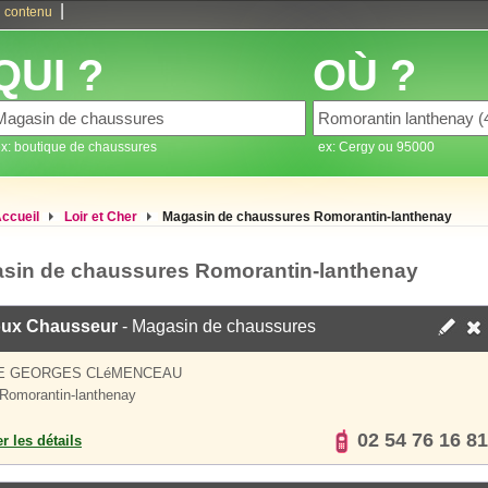
|
 contenu
QUI ?
OÙ ?
x: boutique de chaussures
ex: Cergy ou 95000
ccueil
Loir et Cher
Magasin de chaussures Romorantin-lanthenay
sin de chaussures Romorantin-lanthenay
ux Chausseur
- Magasin de chaussures
UE GEORGES CLéMENCEAU
Romorantin-lanthenay
02 54 76 16 81
er les détails