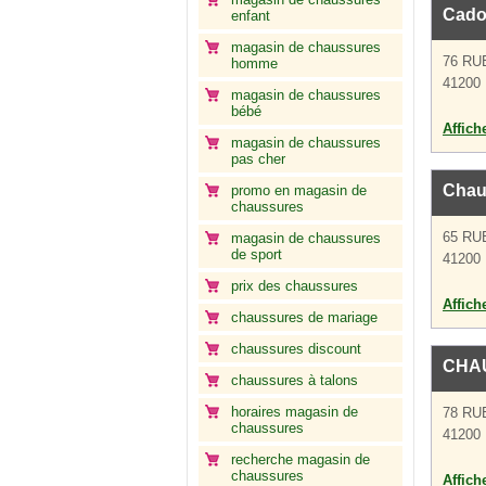
Cado
enfant
magasin de chaussures
76 R
homme
41200 
magasin de chaussures
bébé
Affich
magasin de chaussures
pas cher
Chau
promo en magasin de
chaussures
65 R
magasin de chaussures
de sport
41200 
prix des chaussures
Affich
chaussures de mariage
chaussures discount
CHA
chaussures à talons
horaires magasin de
78 R
chaussures
41200 
recherche magasin de
chaussures
Affich