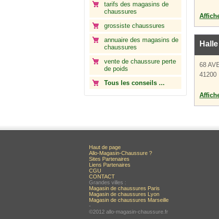
tarifs des magasins de
chaussures
Affich
grossiste chaussures
annuaire des magasins de
Hall
chaussures
vente de chaussure perte
68 AV
de poids
41200 
Tous les conseils ...
Affich
Haut de page
Allo-Magasin-Chaussure ?
Sites Partenaires
Liens Partenaires
CGU
CONTACT
Grandes villes :
Magasin de chaussures Paris
Magasin de chaussures Lyon
Magasin de chaussures Marseille
-
©2012 allo-magasin-chaussure.fr