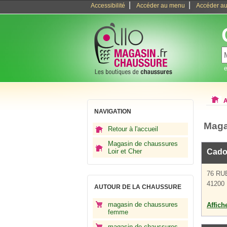
|
|
Accessibilité
Accéder au menu
Accéder au
e
A
NAVIGATION
Maga
Retour à l'accueil
Magasin de chaussures
Loir et Cher
Cado
76 R
41200 
AUTOUR DE LA CHAUSSURE
magasin de chaussures
Affich
femme
magasin de chaussures