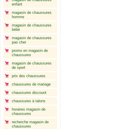
enfant
magasin de chaussures
homme
magasin de chaussures
bébé
magasin de chaussures
pas cher
promo en magasin de
chaussures
magasin de chaussures
de sport
prix des chaussures
chaussures de mariage
chaussures discount
chaussures à talons
horaires magasin de
chaussures
recherche magasin de
chaussures