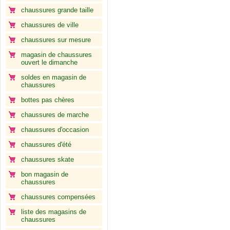
chaussures grande taille
chaussures de ville
chaussures sur mesure
magasin de chaussures
ouvert le dimanche
soldes en magasin de
chaussures
bottes pas chères
chaussures de marche
chaussures d'occasion
chaussures d'été
chaussures skate
bon magasin de
chaussures
chaussures compensées
liste des magasins de
chaussures