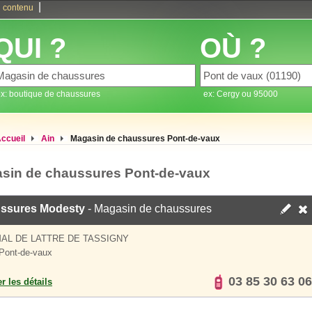
|
 contenu
QUI ?
OÙ ?
x: boutique de chaussures
ex: Cergy ou 95000
ccueil
Ain
Magasin de chaussures Pont-de-vaux
sin de chaussures Pont-de-vaux
ssures Modesty
- Magasin de chaussures
MAL DE LATTRE DE TASSIGNY
Pont-de-vaux
03 85 30 63 06
er les détails