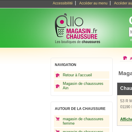
|
|
Accessibilité
Accéder au menu
Accéder au
e
A
NAVIGATION
Maga
Retour à l'accueil
Magasin de chaussures
Ain
Chau
53 R 
01190 
AUTOUR DE LA CHAUSSURE
magasin de chaussures
Affich
femme
magasin de chaussures