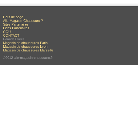
Haut de page
Allo-Magasin-Chaussure ?
Sites Partenaires
Liens Partenaires
CGU
CONTACT
Grandes villes :
Magasin de chaussures Paris
Magasin de chaussures Lyon
Magasin de chaussures Marseille
-
©2012 allo-magasin-chaussure.fr