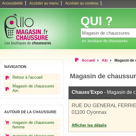
|
|
|
Accessibilité
Accéder au menu
Accéder au contenu
QUI ?
ex: boutique de chaussures
Accueil
Ain
Magasin de
NAVIGATION
Magasin de chaussu
Retour à l'accueil
Magasin de chaussures
Ain
Chauss'Expo
- Magasin de 
RUE DU GENERAL FERRI
01100 Oyonnax
AUTOUR DE LA CHAUSSURE
magasin de chaussures
Afficher les détails
femme
magasin de chaussures