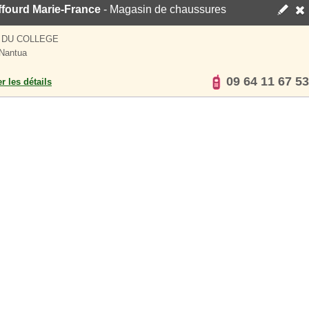
ffourd Marie-France
- Magasin de chaussures
 DU COLLEGE
Nantua
09 64 11 67 53
er les détails