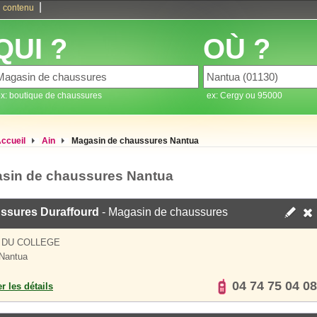
|
 contenu
QUI ?
OÙ ?
x: boutique de chaussures
ex: Cergy ou 95000
ccueil
Ain
Magasin de chaussures Nantua
sin de chaussures Nantua
ssures Duraffourd
- Magasin de chaussures
 DU COLLEGE
Nantua
04 74 75 04 08
er les détails