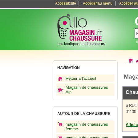
|
|
Accessibilité
Accéder au menu
Accéder au
e
A
NAVIGATION
Maga
Retour à l'accueil
Magasin de chaussures
Ain
Chau
6 RUE
01130 
AUTOUR DE LA CHAUSSURE
magasin de chaussures
Affich
femme
magasin de chaussures