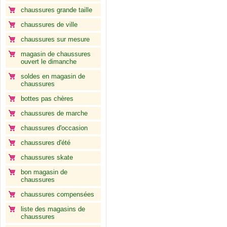
chaussures grande taille
chaussures de ville
chaussures sur mesure
magasin de chaussures
ouvert le dimanche
soldes en magasin de
chaussures
bottes pas chères
chaussures de marche
chaussures d'occasion
chaussures d'été
chaussures skate
bon magasin de
chaussures
chaussures compensées
liste des magasins de
chaussures