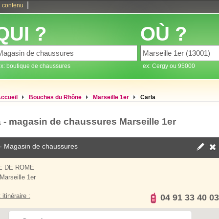
|
 contenu
QUI ?
OÙ ?
x: boutique de chaussures
ex: Cergy ou 95000
ccueil
Bouches du Rhône
Marseille 1er
Carla
a - magasin de chaussures Marseille 1er
- Magasin de chaussures
E DE ROME
Marseille 1er
 itinéraire :
04 91 33 40 03