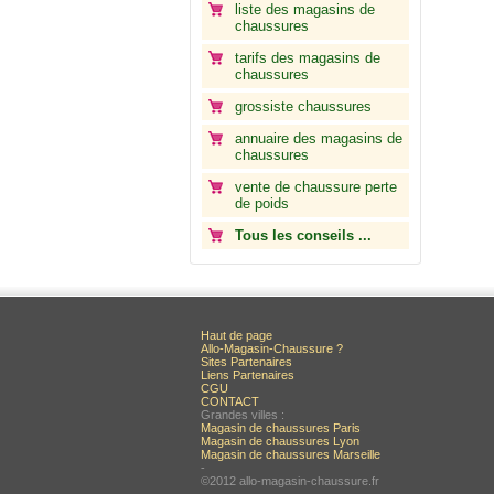
liste des magasins de
chaussures
tarifs des magasins de
chaussures
grossiste chaussures
annuaire des magasins de
chaussures
vente de chaussure perte
de poids
Tous les conseils ...
Haut de page
Allo-Magasin-Chaussure ?
Sites Partenaires
Liens Partenaires
CGU
CONTACT
Grandes villes :
Magasin de chaussures Paris
Magasin de chaussures Lyon
Magasin de chaussures Marseille
-
©2012 allo-magasin-chaussure.fr