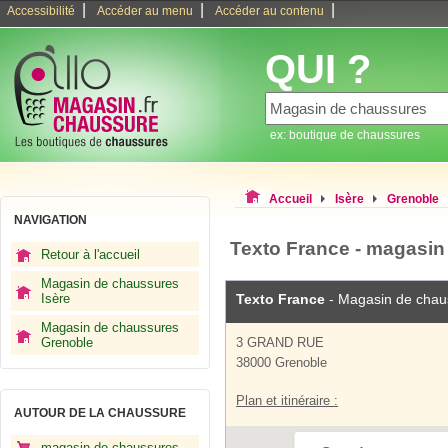
|
|
|
Accessibilité
Accéder au menu
Accéder au contenu
QUI ?
ex: boutique de chaussures
Accueil
Isère
Grenoble
NAVIGATION
Texto France - magasi
Retour à l'accueil
Magasin de chaussures
Isère
Texto France
- Magasin de chau
Magasin de chaussures
Grenoble
3 GRAND RUE
38000 Grenoble
Plan et itinéraire :
AUTOUR DE LA CHAUSSURE
magasin de chaussures