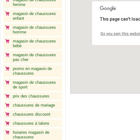
femme
magasin de chaussures
enfant
This page can't loa
magasin de chaussures
homme
Do you own this webs
magasin de chaussures
bébé
magasin de chaussures
pas cher
promo en magasin de
chaussures
magasin de chaussures
de sport
prix des chaussures
chaussures de mariage
chaussures discount
chaussures à talons
horaires magasin de
chaussures