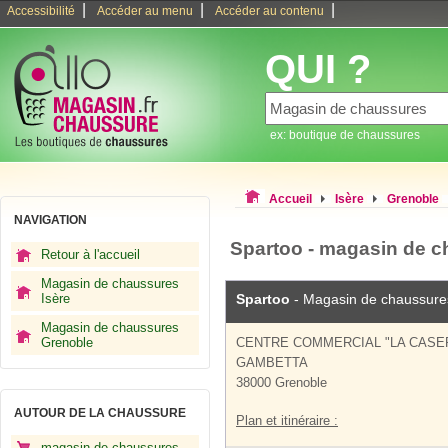
|
|
|
Accessibilité
Accéder au menu
Accéder au contenu
QUI ?
ex: boutique de chaussures
Accueil
Isère
Grenoble
NAVIGATION
Spartoo - magasin de 
Retour à l'accueil
Magasin de chaussures
Isère
Spartoo
- Magasin de chaussure
Magasin de chaussures
Grenoble
CENTRE COMMERCIAL "LA CASE
GAMBETTA
38000 Grenoble
AUTOUR DE LA CHAUSSURE
Plan et itinéraire :
magasin de chaussures