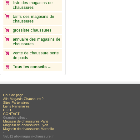
liste des magasins de
chaussures
tarifs des magasins de
chaussures
grossiste chaussures
annuaire des magasins de
chaussures
vente de chaussure perte
de poids
Tous les conseils ...
Haut de page
Allo-Magasin-Chaussure ?
Sites Partenaires
Liens Partenaires
CGU
CONTACT
Grandes villes :
Magasin de chaussures Paris
Magasin de chaussures Lyon
Magasin de chaussures Marseille
-
©2012 allo-magasin-chaussure.fr