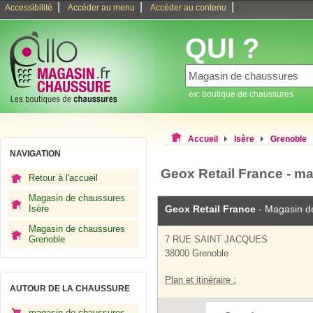
|
|
|
Accessibilité
Accéder au menu
Accéder au contenu
QUI ?
ex: boutique de chaussures
Accueil
Isère
Grenoble
NAVIGATION
Geox Retail France - m
Retour à l'accueil
Magasin de chaussures
Isère
Geox Retail France
- Magasin d
Magasin de chaussures
Grenoble
7 RUE SAINT JACQUES
38000 Grenoble
Plan et itinéraire :
AUTOUR DE LA CHAUSSURE
magasin de chaussures