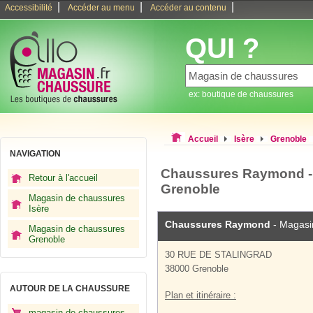
|
|
|
Accessibilité
Accéder au menu
Accéder au contenu
QUI ?
ex: boutique de chaussures
Accueil
Isère
Grenoble
NAVIGATION
Chaussures Raymond -
Retour à l'accueil
Grenoble
Magasin de chaussures
Isère
Chaussures Raymond
- Magasi
Magasin de chaussures
Grenoble
30 RUE DE STALINGRAD
38000 Grenoble
AUTOUR DE LA CHAUSSURE
Plan et itinéraire :
magasin de chaussures