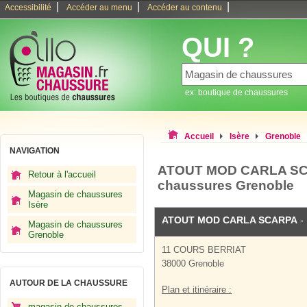
|
|
|
Accessibilité
Accéder au menu
Accéder au contenu
QUI ?
ex: boutique de chaussures
Accueil
Isère
Grenoble
NAVIGATION
ATOUT MOD CARLA SCA
Retour à l'accueil
chaussures Grenoble
Magasin de chaussures
Isère
ATOUT MOD CARLA SCARPA
-
Magasin de chaussures
Grenoble
11 COURS BERRIAT
38000 Grenoble
AUTOUR DE LA CHAUSSURE
Plan et itinéraire :
magasin de chaussures