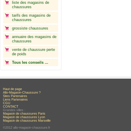
liste des magasins de
chaussures
tarifs des magasins de
chaussures
grossiste chaussures
annuaire des magasins de
chaussures
vente de chaussure perte
de poids
Tous les conseils ...
Haut de page
Allo-Magasin-Chaussure ?
Sites Partenaires
Liens Partenaires
CGU
CONTACT
Grandes villes :
Magasin de chaussures Paris
Magasin de chaussures Lyon
Magasin de chaussures Marseille
-
©2012 allo-magasin-chaussure.fr