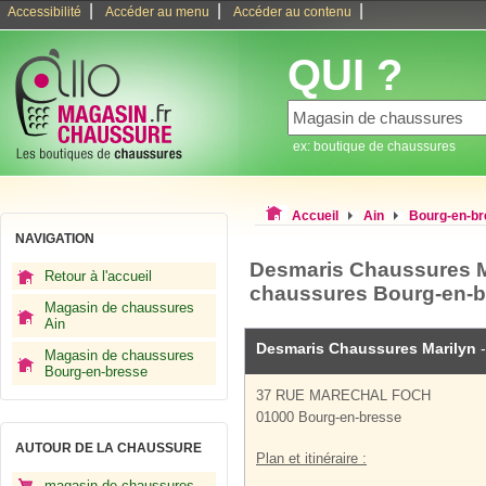
|
|
|
Accessibilité
Accéder au menu
Accéder au contenu
QUI ?
ex: boutique de chaussures
Accueil
Ain
Bourg-en-b
NAVIGATION
Desmaris Chaussures M
Retour à l'accueil
chaussures Bourg-en-b
Magasin de chaussures
Ain
Desmaris Chaussures Marilyn
-
Magasin de chaussures
Bourg-en-bresse
37 RUE MARECHAL FOCH
01000 Bourg-en-bresse
AUTOUR DE LA CHAUSSURE
Plan et itinéraire :
magasin de chaussures