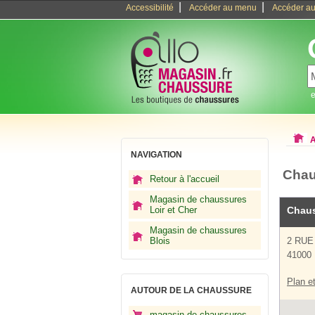
|
|
Accessibilité
Accéder au menu
Accéder au
e
A
NAVIGATION
Chau
Retour à l'accueil
Magasin de chaussures
Loir et Cher
Chaus
Magasin de chaussures
Blois
2 RUE
41000 
Plan et
AUTOUR DE LA CHAUSSURE
magasin de chaussures