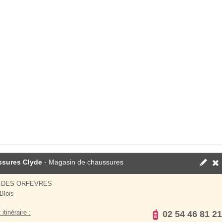
sures Clyde
- Magasin de chaussures
E DES ORFEVRES
Blois
 itinéraire :
02 54 46 81 21