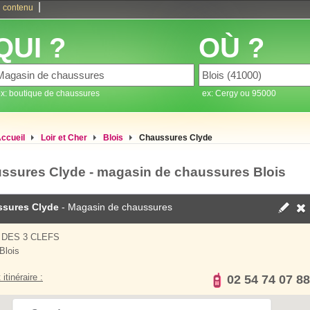
|
 contenu
QUI ?
OÙ ?
x: boutique de chaussures
ex: Cergy ou 95000
ccueil
Loir et Cher
Blois
Chaussures Clyde
ssures Clyde - magasin de chaussures Blois
sures Clyde
- Magasin de chaussures
 DES 3 CLEFS
Blois
 itinéraire :
02 54 74 07 88