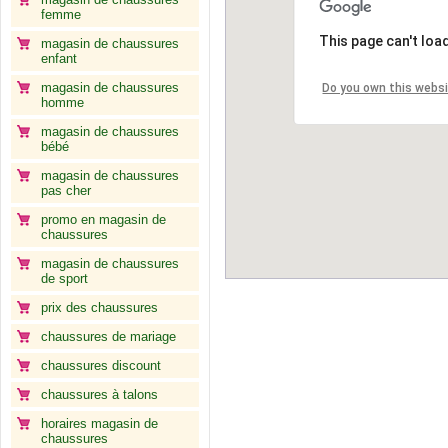
femme
This page can't loa
magasin de chaussures
enfant
magasin de chaussures
Do you own this webs
homme
magasin de chaussures
bébé
magasin de chaussures
pas cher
promo en magasin de
chaussures
magasin de chaussures
de sport
prix des chaussures
chaussures de mariage
chaussures discount
chaussures à talons
horaires magasin de
chaussures