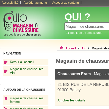
|
|
|
Accessibilité
Accéder au menu
Accéder au contenu
QUI ?
ex: boutique de chaussures
Accueil
Ain
Magasin de 
NAVIGATION
Magasin de chaussur
Retour à l'accueil
Magasin de chaussures
Ain
Chaussures Eram
- Magasin
21 BIS RUE DE LA REPUB
01300 Belley
AUTOUR DE LA CHAUSSURE
magasin de chaussures
Afficher les détails
femme
magasin de chaussures