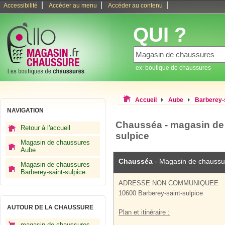
|
|
|
Accessibilité
Accéder au menu
Accéder au contenu
QUI ?
ex: boutique de chaussures
Accueil
Aube
Barberey-s
NAVIGATION
Chausséa - magasin de
Retour à l'accueil
sulpice
Magasin de chaussures
Aube
Chausséa
- Magasin de chaussu
Magasin de chaussures
Barberey-saint-sulpice
ADRESSE NON COMMUNIQUEE
10600 Barberey-saint-sulpice
AUTOUR DE LA CHAUSSURE
Plan et itinéraire :
magasin de chaussures