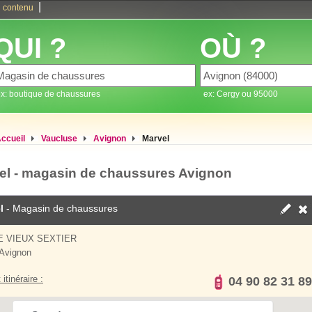
|
 contenu
QUI ?
OÙ ?
x: boutique de chaussures
ex: Cergy ou 95000
ccueil
Vaucluse
Avignon
Marvel
el - magasin de chaussures Avignon
l
- Magasin de chaussures
E VIEUX SEXTIER
Avignon
 itinéraire :
04 90 82 31 89