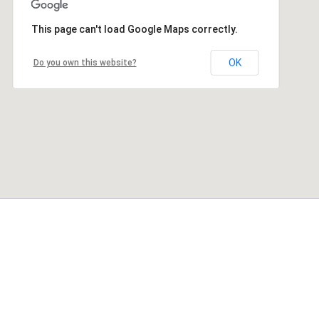
This page can't load Google Maps correctly.
OK
Do you own this website?