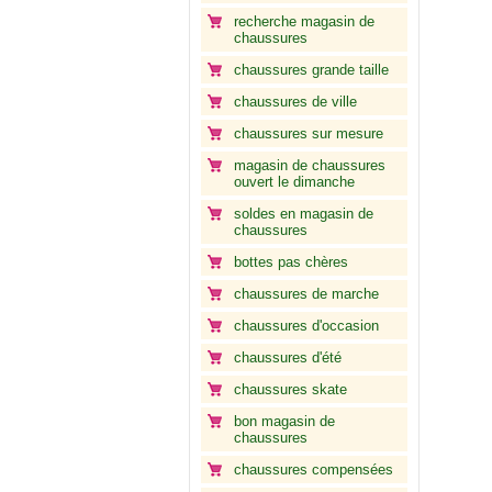
recherche magasin de
chaussures
chaussures grande taille
chaussures de ville
chaussures sur mesure
magasin de chaussures
ouvert le dimanche
soldes en magasin de
chaussures
bottes pas chères
chaussures de marche
chaussures d'occasion
chaussures d'été
chaussures skate
bon magasin de
chaussures
chaussures compensées