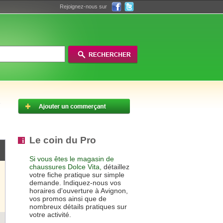
Rejoignez-nous sur
Le coin du Pro
Si vous êtes le magasin de
chaussures Dolce Vita,
détaillez
votre fiche pratique sur simple
demande. Indiquez-nous vos
horaires d'ouverture à Avignon,
vos promos ainsi que de
nombreux détails pratiques sur
votre activité.