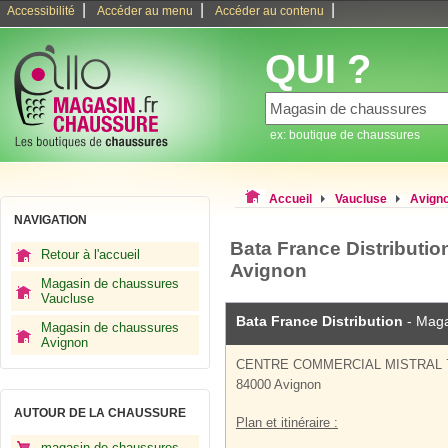
|
|
|
Accessibilité
Accéder au menu
Accéder au contenu
QUI ?
ex: boutique de chaussures
Accueil
Vaucluse
Avign
NAVIGATION
Bata France Distributi
Retour à l'accueil
Avignon
Magasin de chaussures
Vaucluse
Bata France Distribution
- Maga
Magasin de chaussures
Avignon
CENTRE COMMERCIAL MISTRAL 
84000 Avignon
AUTOUR DE LA CHAUSSURE
Plan et itinéraire :
magasin de chaussures