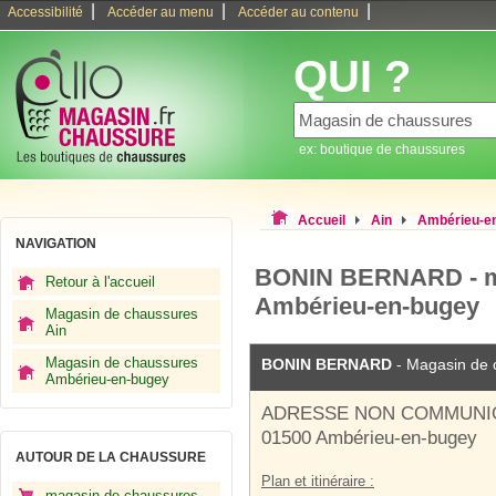
|
|
|
Accessibilité
Accéder au menu
Accéder au contenu
QUI ?
ex: boutique de chaussures
Accueil
Ain
Ambérieu-e
NAVIGATION
BONIN BERNARD - m
Retour à l'accueil
Ambérieu-en-bugey
Magasin de chaussures
Ain
Magasin de chaussures
BONIN BERNARD
- Magasin de 
Ambérieu-en-bugey
ADRESSE NON COMMUNI
01500 Ambérieu-en-bugey
AUTOUR DE LA CHAUSSURE
Plan et itinéraire :
magasin de chaussures